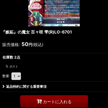
『嫉妬』の魔女 百々咲 雫(R)LO-6701
50
販売価格
:
(税込)
円
在庫数 2点
数量
:
返品特約に関する重要事項
カートに入れる