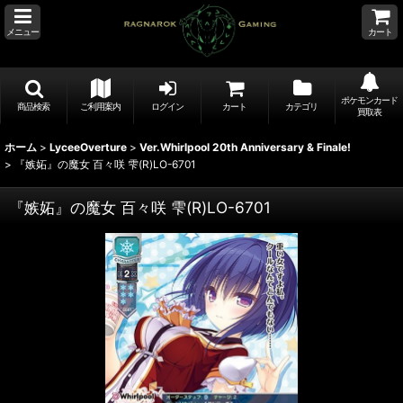
メニュー
カート
ポケモンカード
商品検索
ご利用案内
ログイン
カート
カテゴリ
買取表
ホーム
>
LyceeOverture
>
Ver.Whirlpool 20th Anniversary & Finale!
>
『嫉妬』の魔女 百々咲 雫(R)LO-6701
『嫉妬』の魔女 百々咲 雫(R)LO-6701