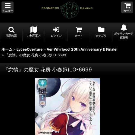
メニュー
カート
ポケモンカード
商品検索
ご利用案内
ログイン
カート
カテゴリ
買取表
ホーム
>
LyceeOverture
>
Ver.Whirlpool 20th Anniversary & Finale!
>
『怠惰』の魔女 花房 小春(R)LO-6699
『怠惰』の魔女 花房 小春(R)LO-6699