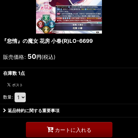
『怠惰』の魔女 花房 小春(R)LO-6699
50
販売価格
:
(税込)
円
在庫数 1点
数量
:
返品特約に関する重要事項
カートに入れる