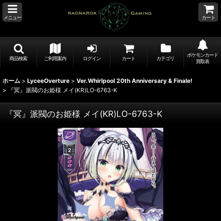
メニュー
カート
ポケモンカード
商品検索
ご利用案内
ログイン
カート
カテゴリ
買取表
ホーム
>
LyceeOverture
>
Ver.Whirlpool 20th Anniversary & Finale!
>
『冥』派閥のお姫様 メイ(KR)LO-6763-K
『冥』派閥のお姫様 メイ(KR)LO-6763-K