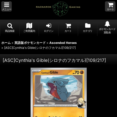
メニュー
カート
ポケモンカード
商品検索
ご利用案内
ログイン
カート
カテゴリ
買取表
ホーム
>
英語版ポケモンカード
>
Ascended Heroes
>
[ASC]Cynthia's Gible(シロナのフカマル)[109/217]
[ASC]Cynthia's Gible(シロナのフカマル)[109/217]