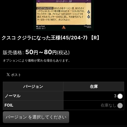
クスコ クジラになった王様(45/204-7) 【R】
50
～80
販売価格
:
(税込)
円
円
オプションにより価格が変わる場合もあります。
バージョン
在庫
ノーマル
3
FOIL
在庫なし
バージョン
を選択してください