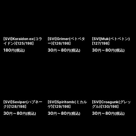
[SVI]Koraidon ex(コラ
[SVI]Grimer(ベトベタ
[SVI]Muk(ベトベトン)
イドン)[125/198]
ー)[126/198]
[127/198]
180
30
～80
30
～80
(税込)
(税込)
(税込)
円
円
円
円
円
[SVI]Seviper(ハブネー
[SVI]Spiritomb(ミカル
[SVI]Croagunk(グレッ
ク)[128/198]
ゲ)[129/198]
グル)[130/198]
30
～80
30
～80
30
～80
(税込)
(税込)
(税込)
円
円
円
円
円
円