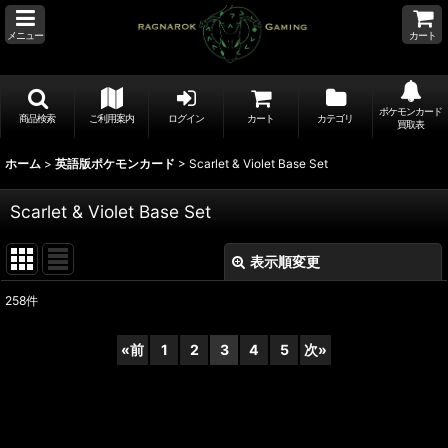
メニュー
カート
ポケモンカード
商品検索
ご利用案内
ログイン
カート
カテゴリ
買取表
ホーム
>
英語版ポケモンカード
>
Scarlet & Violet Base Set
Scarlet & Violet Base Set
表示順変更
閉じる
258
件
表示数
:
«
前
1
2
3
4
5
次
»
並び順
:
絞り込む