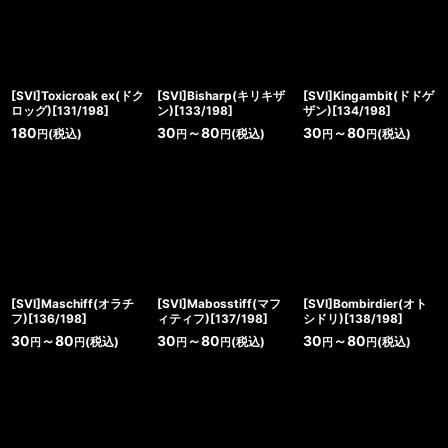
[SVI]Toxicroak ex(ドク
[SVI]Bisharp(キリキザ
[SVI]Kingambit(ドドゲ
ロッグ)[131/198]
ン)[133/198]
ザン)[134/198]
180
30
～80
30
～80
(税込)
(税込)
(税込)
円
円
円
円
円
[SVI]Maschiff(オラチ
[SVI]Mabosstiff(マフ
[SVI]Bombirdier(オト
フ)[136/198]
ィティフ)[137/198]
シドリ)[138/198]
30
～80
30
～80
30
～80
(税込)
(税込)
(税込)
円
円
円
円
円
円