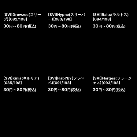
[SVI]Drowzee(スリー
[SVI]Hypno(スリーパ
[SVI]Ralts(ラルトス)
プ)[082/198]
ー)[083/198]
[084/198]
30
～80
30
～80
30
～80
(税込)
(税込)
(税込)
円
円
円
円
円
円
[SVI]Kirlia(キルリア)
[SVI]Flab?b?(フラベ
[SVI]Florges(フラージ
[085/198]
ベ)[091/198]
ェス)[093/198]
30
～80
30
～80
30
～80
(税込)
(税込)
(税込)
円
円
円
円
円
円