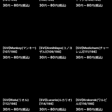
30
～80
30
～80
30
～80
(税込)
(税込)
(税込)
円
円
円
円
円
円
[SVI]Mankey(マンキー)
[SVI]Annihilape(コノヨ
[SVI]Medicham(チャー
[107/198]
ザル)[109/198]
レム)[111/198]
30
～80
30
～80
30
～80
(税込)
(税込)
(税込)
円
円
円
円
円
円
[SVI]Riolu(リオル)
[SVI]Lucario(ルカリオ)
[SVI]Krokorok(ワルビ
[112/198]
[114/198]
ル)[116/198]
30
～80
30
～80
30
～80
(税込)
(税込)
(税込)
円
円
円
円
円
円