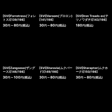
[SVI]Forretress(フォレ
[SVI]Varoom(ブロロン)
[SVI]Iron Treads ex(テ
トス)[139/198]
[141/198]
ツノワダチ)[143/198]
30
～80
30
～80
180
(税込)
(税込)
(税込)
円
円
円
円
円
[SVI]Zangoose(ザング
[SVI]Staravia(ムクバー
[SVI]Staraptor(ムクホ
ース)[146/198]
ド)[149/198]
ーク)[150/198]
30
～100
30
～80
30
～80
(税込)
(税込)
(税込)
円
円
円
円
円
円