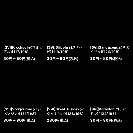
[SVI]Krookodile(ワルビ
[SVI]Silicobra(スナヘ
[SVI]Sandaconda(サダ
アル)[117/198]
ビ)[119/198]
イジャ)[120/198]
30
～80
30
～80
30
～80
(税込)
(税込)
(税込)
円
円
円
円
円
円
[SVI]Stonjourner(イシ
[SVI]Great Tusk ex(イ
[SVI]Koraidon(コライ
ヘンジン)[121/198]
ダイナキバ)[123/198]
ドン)[124/198]
30
～80
280
30
～80
(税込)
(税込)
(税込)
円
円
円
円
円